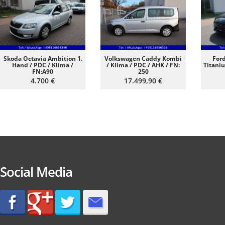
Skoda Octavia Ambition 1.
Volkswagen Caddy Kombi
For
Hand / PDC / Klima /
/ Klima / PDC / AHK / FN:
Titani
FN:A90
250
4.700 €
17.499,90 €
Social Media