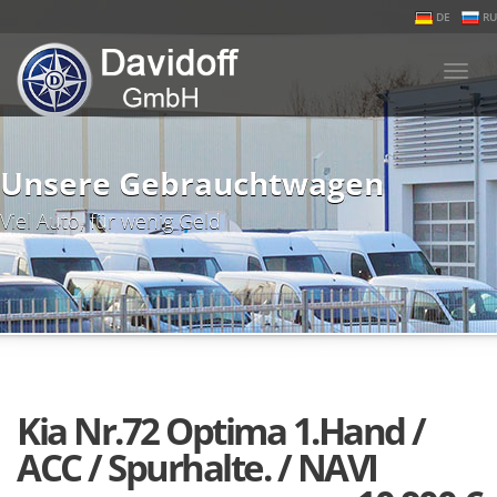
DE
RU
Togg
navi
Unsere Gebrauchtwagen
Viel Auto, für wenig Geld
Kia Nr.72 Optima 1.Hand /
ACC / Spurhalte. / NAVI