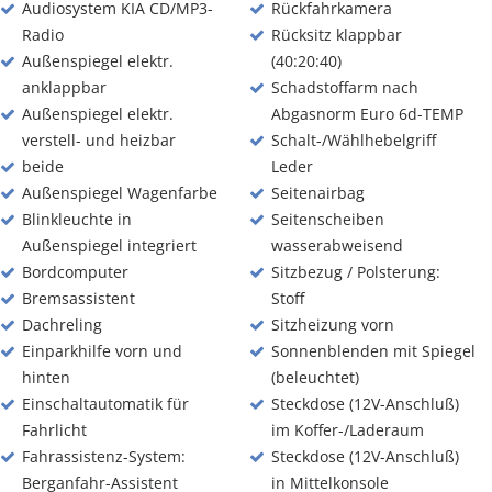
Audiosystem KIA CD/MP3-
Rückfahrkamera
Radio
Rücksitz klappbar
Außenspiegel elektr.
(40:20:40)
anklappbar
Schadstoffarm nach
Außenspiegel elektr.
Abgasnorm Euro 6d-TEMP
verstell- und heizbar
Schalt-/Wählhebelgriff
beide
Leder
Außenspiegel Wagenfarbe
Seitenairbag
Blinkleuchte in
Seitenscheiben
Außenspiegel integriert
wasserabweisend
Bordcomputer
Sitzbezug / Polsterung:
Bremsassistent
Stoff
Dachreling
Sitzheizung vorn
Einparkhilfe vorn und
Sonnenblenden mit Spiegel
hinten
(beleuchtet)
Einschaltautomatik für
Steckdose (12V-Anschluß)
Fahrlicht
im Koffer-/Laderaum
Fahrassistenz-System:
Steckdose (12V-Anschluß)
Berganfahr-Assistent
in Mittelkonsole