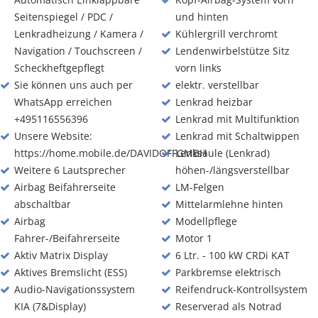
Seitenspiegel / PDC /
und hinten
Lenkradheizung / Kamera /
Kühlergrill verchromt
Navigation / Touchscreen /
Lendenwirbelstütze Sitz
Scheckheftgepflegt
vorn links
Sie können uns auch per
elektr. verstellbar
WhatsApp erreichen
Lenkrad heizbar
+495116556396
Lenkrad mit Multifunktion
Unsere Website:
Lenkrad mit Schaltwippen
https://home.mobile.de/DAVIDOFFGMBH
Lenksäule (Lenkrad)
Weitere 6 Lautsprecher
höhen-/längsverstellbar
Airbag Beifahrerseite
LM-Felgen
abschaltbar
Mittelarmlehne hinten
Airbag
Modellpflege
Fahrer-/Beifahrerseite
Motor 1
Aktiv Matrix Display
6 Ltr. - 100 kW CRDi KAT
Aktives Bremslicht (ESS)
Parkbremse elektrisch
Audio-Navigationssystem
Reifendruck-Kontrollsystem
KIA (7&Display)
Reserverad als Notrad