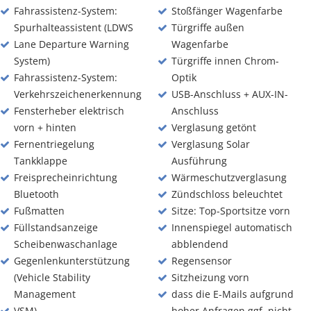
Fahrassistenz-System:
Stoßfänger Wagenfarbe
Spurhalteassistent (LDWS
Türgriffe außen
Lane Departure Warning
Wagenfarbe
System)
Türgriffe innen Chrom-
Fahrassistenz-System:
Optik
Verkehrszeichenerkennung
USB-Anschluss + AUX-IN-
Fensterheber elektrisch
Anschluss
vorn + hinten
Verglasung getönt
Fernentriegelung
Verglasung Solar
Tankklappe
Ausführung
Freisprecheinrichtung
Wärmeschutzverglasung
Bluetooth
Zündschloss beleuchtet
Fußmatten
Sitze: Top-Sportsitze vorn
Füllstandsanzeige
Innenspiegel automatisch
Scheibenwaschanlage
abblendend
Gegenlenkunterstützung
Regensensor
(Vehicle Stability
Sitzheizung vorn
Management
dass die E-Mails aufgrund
VSM)
hoher Anfragen ggf. nicht